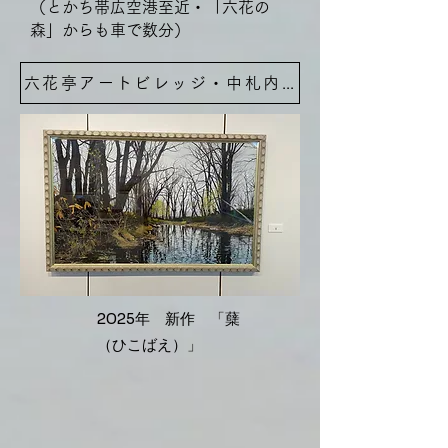
（とかち帯広空港至近​・「六花の
森」​からも車で数分）
六花亭アートビレッジ・中札内美術村
​2025年 新作 「蘖
（ひこばえ）」