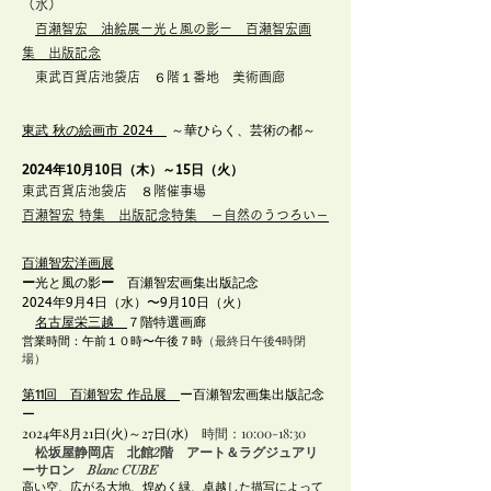
（水）
百瀬智宏 油絵展ー光と風の影ー 百瀬智宏画
集 出版記念
東武百貨店池袋店 ６階１番地 美術画廊
東武 秋の絵画市 2024
～華ひらく、芸術の都～​
2024年10月10日（木）～15日（火）
​東武百貨店池袋店 ８階催事場
百瀬智宏 特集 出版記念特集 －自然のうつろい－
百瀬智宏洋画展
ー
光
ー
百瀬智宏画集出版記念
と風の影
2024年9月4日（水）〜9月10日（火）
名古屋栄三越
７階特選画廊
（最終日午後
時閉
営業時間：午前１０時〜午後７時
4
場）
第11回 百瀬智宏 作品展
ー百瀬智宏画集出版記念
ー
2024年8月21日(火)～27日(水)
時間：10:00-18:30
松坂屋静岡店 北館2階 アート＆ラグジュアリ
ーサロン Blanc CUBE
高い空、広がる大地、煌めく緑、卓越した描写によって