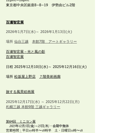
12pm.~18pm.
東京都中央区銀座8−8−19 伊勢由ビル2階
百瀬智宏展
2026年1月7日(水)～ 2026年1月13日(火)
場所
仙台三越
本館7階 アートギャラリー
百瀬智宏展－光と風の影
​​百瀬智宏展
日程 2025年12月10日(水)～ 2025年12月16日(火)
場所
松坂屋上野店
７階美術画廊
​旅する風景絵画展
2025年12月17日(水) ～ 2025年12月22日(月)
札幌三越 本館9階 三越ギャラリー
第64回 ミニヨン展
2025年12月5日(金)～25日(木)・会期中無休
営業時間：平日10時半〜18時半 土・日曜日11時〜18