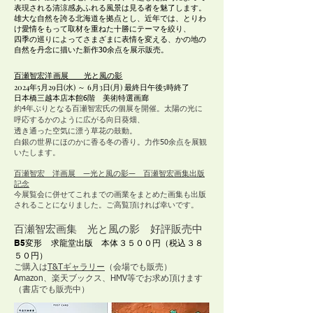
表現される清涼感あふれる風景は見る者を
魅了します。
雄大な自然を誇る北海道を拠点とし、近年では、とりわ
け愛情をもって取材を重ねた十勝にテーマを絞り、
四季の巡りによってさまざまに表情を変える、かの地の
自然を丹念に描いた新作30余点を展示販売。
百瀬智宏洋画展 光と風の影
2024年5月29日(水) ～ 6月3日(月) 最終日午後5時終了
日本橋三越本店本館6階 美術特選画廊
約4年ぶりとなる百瀬智宏氏の個展を開催。
太陽の光に
呼応するかのように広がる向日葵畑、
透き通った空気に漂う草花の鼓動。
白銀の世界にほのかに香る冬の香り。力作50余点を展観
いたします。
百瀬智宏 洋画展 ―光と風の影― 百瀬智宏画集出版
記念
今展覧会に併せてこれまでの画業をまとめた画集も出版
されることになりました。ご高覧頂ければ幸いです。
百瀬智宏画集 光と風の影 好評販売中
B5変形 求龍堂出版 本体３５００円（税込３８
５０円）
ご購入は
T&Tギャラリー
（会場でも販売）
Amazon、楽天ブックス、HMV等でお求め頂けます
（書店でも販売中）