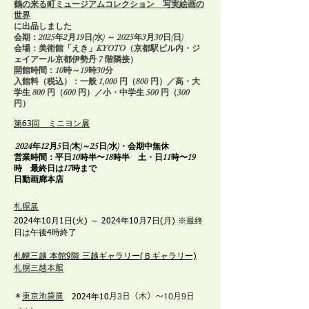
鶴の来る町ミュージアムコレクション 写実絵画の
世界
に出品しました
会期：2025年2月19日(水) ～ 2025年3月30日(日)
会場：美術館「えき」KYOTO（京都駅ビル内・ジ
ェイアール京都伊勢丹 7 階隣接）
開館時間：10時～19時30分​
入館料（税込）：一般 1,000 円（800 円）／高・大
学生 800 円（600 円）／小・中学生 500 円（300
円）
第63回 ミニヨン展
2024年12月5日(木)～25日(水)・会期中無休
営業時間：平日10時半〜18時半 土・日11時〜19
時 最終日は17時まで
日動画廊本店
札幌展
2024年10月1日(火) ～ 2024年10月7日(月) ※最終
日は午後4時終了
札幌三越 本館9階 三越ギャラリー(Ｂギャラリー)
札幌三越本館
＊
東京池袋展
月3日（木）〜10月9日
2024年10