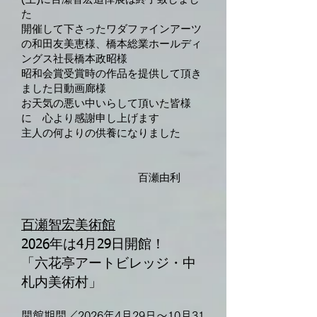
た
開催して下さったワダファインアーツ
の和田友美恵様、橋本総業ホールディ
ングス社長橋本政昭様
昭和会賞受賞時の作品を提供して頂き
ました日動画廊様
お天気の悪い中いらして頂いた皆様
に 心より感謝申し上げます
主人の何よりの供養になりました
百瀬由利
百瀬智宏美術館
2026年は4月29日開館！
「六花亭アートビレッジ・中
札内美術村」
​開館期間／2026年4月29日～10月31