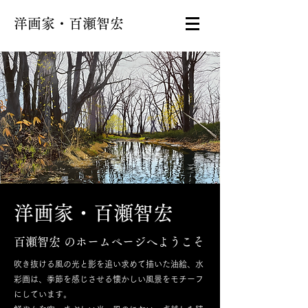
洋画家・百瀬智宏
​洋画家・百瀬智宏
百瀬智宏 のホームページへようこそ
吹き抜ける風の光と影を追い求めて描いた油絵、水
彩画は、季節を感じさせる懐かしい風景をモチーフ
にしています。