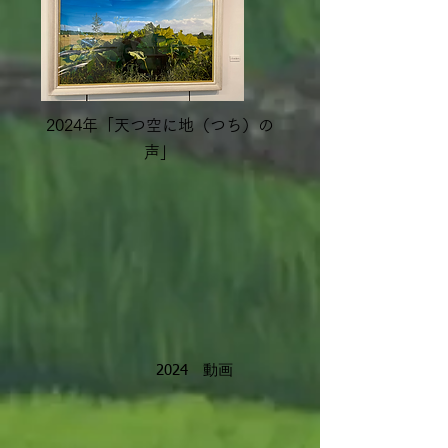
2024年「天つ空に地（つち）の
声」
​2024 動画