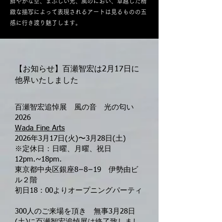
鮮やかな空、まぶしい光、風のにおい、卓越した精
緻な描写によって表現されるアートは見るものの五
感に行き渡り魅了します。
【お知らせ】百瀬智宏は2月17日に
他界いたしました
百瀬智宏追悼展 風の音 光の匂い
2026
Wada Fine Arts
2026年3月17日(火)〜3月28日(土)
※定休日：日曜、月曜、祝日
12pm.~18pm.
東京都中央区銀座8−8−19 伊勢由ビ
ル２階
初日18：00よりオープニングパーティ
300人のご来場を頂き 無事3月28日
(土)
に百瀬智宏追悼展は終了致しまし