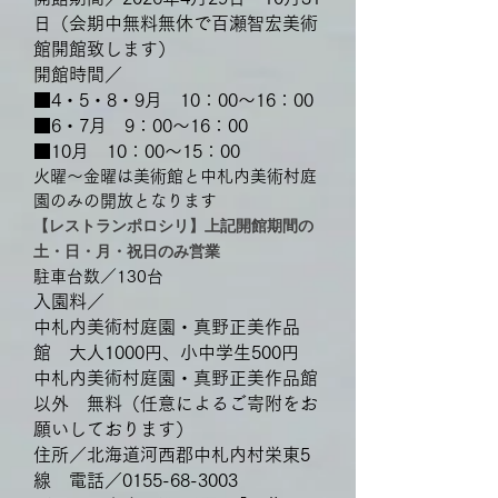
日（
​会期中無料無休で百瀬智宏美術
館開館致します
）
開館時間／
■4・5・8・9月 10：00～16：00
■6・7月 9：00～16：00
■10月 10：00～15：00
火曜〜金曜は美術館と中札内美術村庭
園のみの開放となります
【レストランポロシリ】上記開館期間の
土・日・月・祝日のみ営業
駐車台数／130台
入園料／
中札内美術村庭園・真野正美作品
館 大人1000円、小中学生500円
中札内美術村庭園・真野正美作品館
以外 無料（任意によるご寄附をお
願いしております）
住所／北海道河西郡中札内村栄東5
線 電話／0155-68-3003