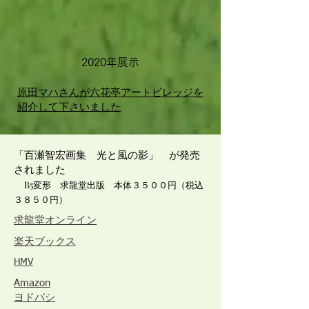
2020年展示
原田マハさんが六花亭アートビレッジを
紹介して下さいました
「百瀬智宏画集 光と風の影」 が発売
されました
B5変形 求龍堂出版 本体３５００円（税込
３８５０円）
​求龍堂オンライン
​楽天ブックス
HMV
​Amazon
ヨドバシ