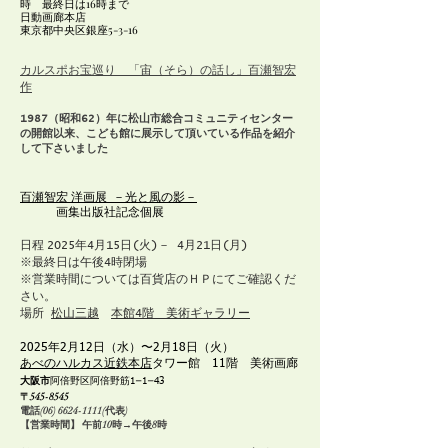
時 最終日は16時まで
日動画廊本店
東京都中央区銀座5-3-16
カルスポお宝巡り 「宙（そら）の話し」百瀬智宏
作
1987（昭和62）年に松山市総合コミュニティセンター
の開館以来、こども館に展示して頂いている作品を紹介
して下さいました
百瀬智宏 洋画展 －光と風の影－
画集出版社記念個展
日程
2025年4月15日(火)－ 4月21日(月)
※最終日は午後4時閉場
※営業時間については百貨店のＨＰにてご確認くだ
さい。
場所
松山三越
本館4階 美術ギャラリー
2025年2月12日（水）〜2月18日（火）
あべのハルカス近鉄本店
タワー館 11階 美術画廊
大阪市
阿倍野区阿倍野筋1−1−43
〒545-8545
電話(06)
6624-1111
(代表)
【営業時間】 午前10時→午後8時